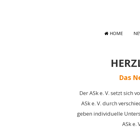
HOME
NE
HERZ
Das N
Der ASk e. V. setzt sic
ASk e. V. durch versch
geben individuelle Unter
ASk e.