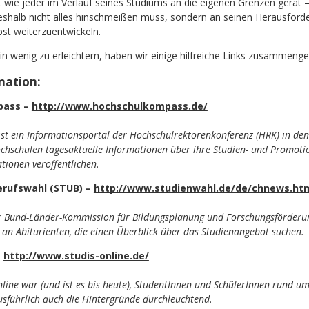
t wie jeder im Verlauf seines Studiums an die eigenen Grenzen gerät – 
eshalb nicht alles hinschmeißen muss, sondern an seinen Herausfor
bst weiterzuentwickeln.
n wenig zu erleichtern, haben wir einige hilfreiche Links zusammenges
mation:
pass –
http://www.hochschulkompass.de/
t ein Informationsportal der Hochschulrektorenkonferenz (HRK) in dem 
hschulen tagesaktuelle Informationen über ihre Studien- und Promoti
tionen veröffentlichen
.
erufswahl (STUB) –
http://www.studienwahl.de/de/chnews.ht
er Bund-Länder-Kommission für Bildungsplanung und Forschungsförderu
h an Abiturienten, die einen Überblick über das Studienangebot suchen.
–
http://www.studis-online.de/
line war (und ist es bis heute), StudentInnen und SchülerInnen rund u
sführlich auch die Hintergründe durchleuchtend
.