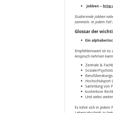
Jobben –
http
Studierende jobben neb
sammeln. In jedem Fall 
Glossar der wichti
Ein alphabetis
Empfehlenswert ist es 
Anspruch nehmen kann. F
Zentrale & Fach
Soziale/Psychol
Berufsberatung
Hochschulsport 
Sammlung von P
kostenlose Rech
Und vieles weite
Es lohnt sich in jedem 
Lebensabschnitt zu bet