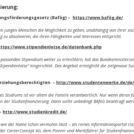
ierung:
ungsförderungsgesetz (Bafög) –
https://www.bafög.de/
llen jungen Menschen die Möglichkeit zu geben, unabhängig von ihrer soz
g zu absolvieren, die ihren Fähigkeiten und Interessen entspricht.
ttps://www.stipendienlotse.de/datenbank.php
assenden Stipendium weiter zu erleichtern, hat das Bundesministeriu
tipendienlotse“ eingerichtet. Das Angebot ermöglicht die zielgenaue Su
Erziehungsberechtigten –
http://www.studentenwerke.de/de
es Studiums ist vor allem die Familie verantwortlich. Nur wenn deren fin
t an der Studienfinanzierung. Dann sollte unbedingt BAföG beantragt wer
 –
http://www.studienkredit.de/
– wie der Name schon vermuten lässt – als reines Informationsportal r
der CareerConcept AG, dem Pionier und Marktführer für Studienfinanzi