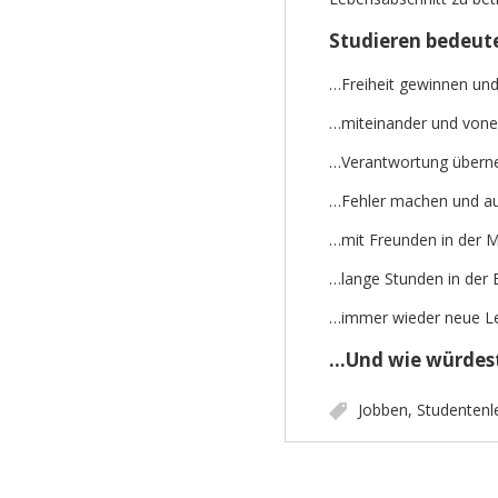
Studieren bedeut
…Freiheit gewinnen und
…miteinander und vone
…Verantwortung über
…Fehler machen und au
…mit Freunden in der M
…lange Stunden in der B
…immer wieder neue Le
…Und wie würdest
Jobben
,
Studentenl