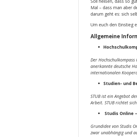
Soll heißen, dass so gu
Mal – dass man aber d
darum geht es: sich sel
Um euch den Einstieg ei
Allgemeine Infor
Hochschulkom
Der Hochschulkompass is
anerkannte deutsche Hoc
internationalen Koopera
Studien- und B
STUB ist ein Angebot d
Arbeit. STUB richtet sic
Studis Online 
Grundidee von Studis On
zwar unabhängig und au