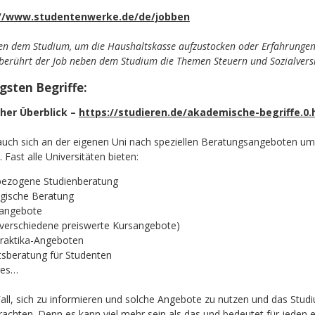
://www.studentenwerke.de/de/jobben
en dem Studium, um die Haushaltskasse aufzustocken oder Erfahrungen 
berührt der Job neben dem Studium die Themen Steuern und Sozialversi
gsten Begriffe:
cher Überblick –
https://studieren.de/akademische-begriffe.0.
auch sich an der eigenen Uni nach speziellen Beratungsangeboten um
ast alle Universitäten bieten:
bezogene Studienberatung
ogische Beratung
sangebote
(verschiedene preiswerte Kursangebote)
raktika-Angeboten
tsberatung für Studenten
res…
Fall, sich zu informieren und solche Angebote zu nutzen und das Studi
rachten. Denn es kann viel mehr sein als das und bedeutet für jeden 